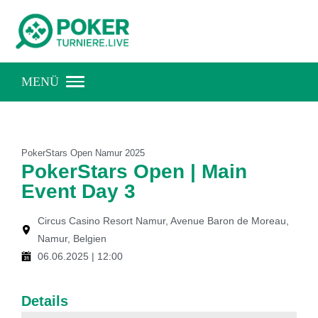
MENÜ
PokerStars Open Namur 2025
PokerStars Open | Main
Event Day 3
Circus Casino Resort Namur, Avenue Baron de Moreau,
Namur, Belgien
06.06.2025 | 12:00
Details