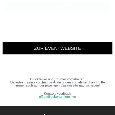
Mehr laden … (15)
ZUR EVENTWEBSITE
Druckfehler und Irrtümer vorbehalten.
Da jedes Casino kurzfristige Änderungen vornehmen kann, bitte
immer auch auf der jeweiligen Casinoseite nachschauen!
Kontakt/Feedback
office@pokerturniere.live