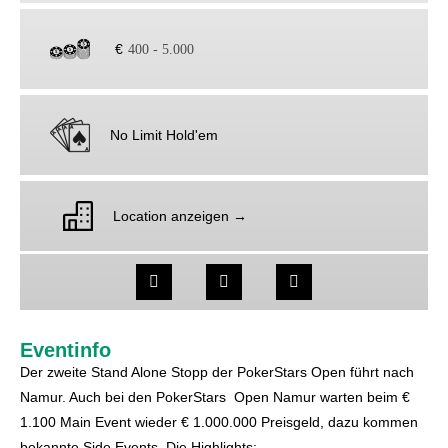
€
400
-
5.000
No Limit Hold'em
Location anzeigen →
Eventinfo
Der zweite Stand Alone Stopp der PokerStars Open führt nach
Namur. Auch bei den PokerStars Open Namur warten beim €
1.100 Main Event wieder € 1.000.000 Preisgeld, dazu kommen
bekannte Side Events. Die Highlights: