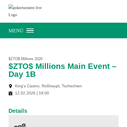
MENÜ
$ZTO$ Millions 2026
$ZTO$ Millions Main Event –
Day 1B
King's Casino, Roßhaupt, Tschechien
12.02.2026 | 18:00
Details