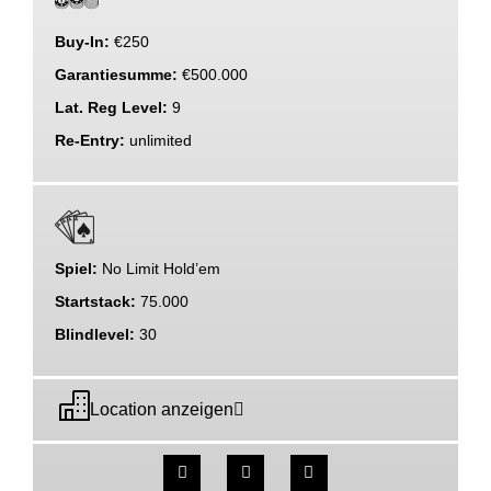
Buy-In:
€
250
Garantiesumme:
€
500.000
Lat. Reg Level:
9
Re-Entry:
unlimited
Spiel:
No Limit Hold’em
Startstack:
75.000
Blindlevel:
30
Location anzeigen