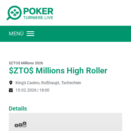
MENÜ
$ZTO$ Millions 2026
$ZTO$ Millions High Roller
King's Casino, Roßhaupt, Tschechien
15.02.2026 | 18:00
Details