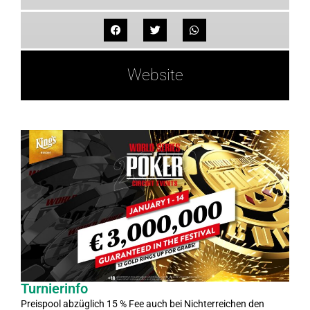
Website
Turnierinfo
Preispool abzüglich 15 % Fee auch bei Nichterreichen den