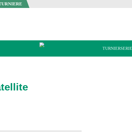
TURNIERE
TURNIERSERI
ellite