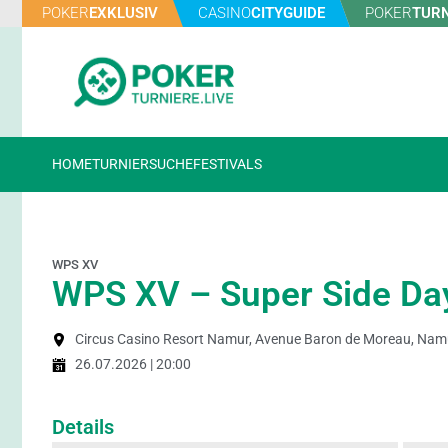
POKER
EXKLUSIV
CASINO
CITYGUIDE
POKER
TURN
HOME
TURNIERSUCHE
FESTIVALS
WPS XV
WPS XV – Super Side Da
Circus Casino Resort Namur, Avenue Baron de Moreau, Namu
26.07.2026 | 20:00
Details