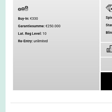
Spi
Buy-In:
€
330
Sta
Garantiesumme:
€
250.000
Bli
Lat. Reg Level:
10
Re-Entry:
unlimited