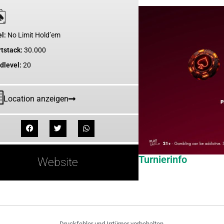
el:
No Limit Hold’em
rtstack:
30.000
ndlevel:
20
Location anzeigen
Turnierinfo
Website
Druckfehler und Irrtümer vorbehalten.