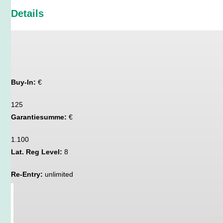
Details
Buy-In:
€
125
Garantiesumme:
€
1.100
Lat. Reg Level:
8
Re-Entry:
unlimited