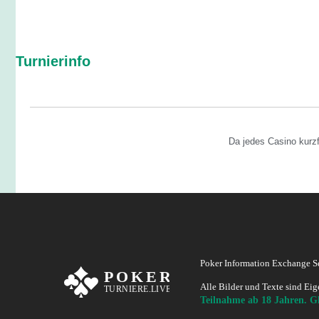
Turnierinfo
Da jedes Casino kurz
Poker Information Exchange S
POKER
Alle Bilder und Texte sind E
TURNIERE.LIVE
Teilnahme ab 18 Jahren. Gl