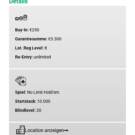
Details
Buy-In:
€
250
Garantiesumme:
€
3.300
Lat. Reg Level:
8
Re-Entry:
unlimited
Spiel:
No Limit Hold’em
Startstack:
10.000
Blindlevel:
20
Location anzeigen