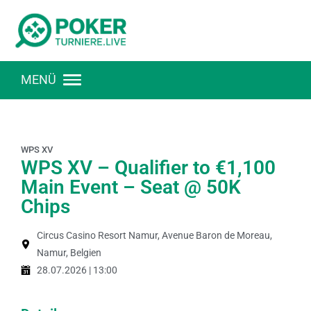
MENÜ
WPS XV
WPS XV – Qualifier to €1,100
Main Event – Seat @ 50K
Chips
Circus Casino Resort Namur, Avenue Baron de Moreau,
Namur, Belgien
28.07.2026 | 13:00