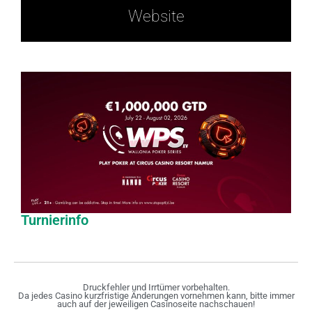
Website
Turnierinfo
Druckfehler und Irrtümer vorbehalten.
Da jedes Casino kurzfristige Änderungen vornehmen kann, bitte immer
auch auf der jeweiligen Casinoseite nachschauen!