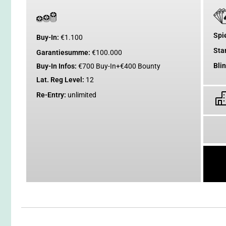
Spi
Buy-In:
€
1.100
Sta
Garantiesumme:
€
100.000
Bli
Buy-In Infos:
€700 Buy-In+€400 Bounty
Lat. Reg Level:
12
Re-Entry:
unlimited