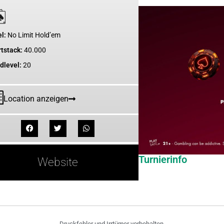
el:
No Limit Hold’em
rtstack:
40.000
ndlevel:
20
Location anzeigen
Turnierinfo
Website
Druckfehler und Irrtümer vorbehalten.