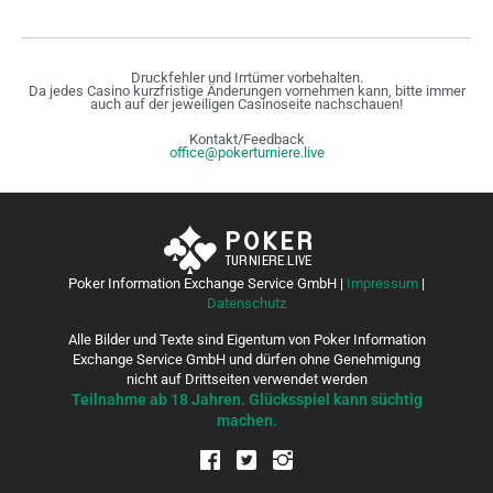
Druckfehler und Irrtümer vorbehalten.
Da jedes Casino kurzfristige Änderungen vornehmen kann, bitte immer
auch auf der jeweiligen Casinoseite nachschauen!
Kontakt/Feedback
office@pokerturniere.live
POKER
TURNIERE.LIVE
Poker Information Exchange Service GmbH |
Impressum
|
Datenschutz
Alle Bilder und Texte sind Eigentum von Poker Information
Exchange Service GmbH und dürfen ohne Genehmigung
nicht auf Drittseiten verwendet werden
Teilnahme ab 18 Jahren. Glücksspiel kann süchtig
machen.​