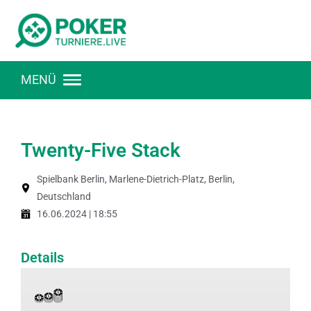
MENÜ
Twenty-Five Stack
Spielbank Berlin, Marlene-Dietrich-Platz, Berlin,
Deutschland
16.06.2024 | 18:55
Details