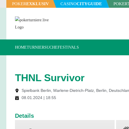
POKER
EXKLUSIV
CASINO
CITYGUIDE
POKER
HOME
TURNIERSUCHE
FESTIVALS
THNL Survivor
Spielbank Berlin, Marlene-Dietrich-Platz, Berlin, Deutschla
08.01.2024 | 18:55
Details