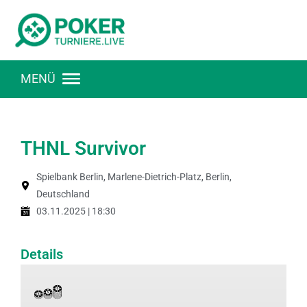
MENÜ
THNL Survivor
Spielbank Berlin, Marlene-Dietrich-Platz, Berlin,
Deutschland
03.11.2025 | 18:30
Details