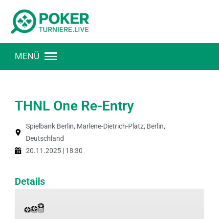
MENÜ
THNL One Re-Entry
Spielbank Berlin, Marlene-Dietrich-Platz, Berlin,
Deutschland
20.11.2025 | 18:30
Details