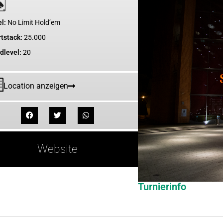
el:
No Limit Hold’em
rtstack:
25.000
ndlevel:
20
Location anzeigen
Website
Turnierinfo