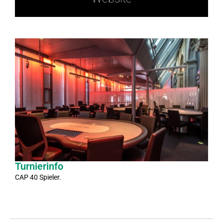
Turnierinfo
CAP 40 Spieler.