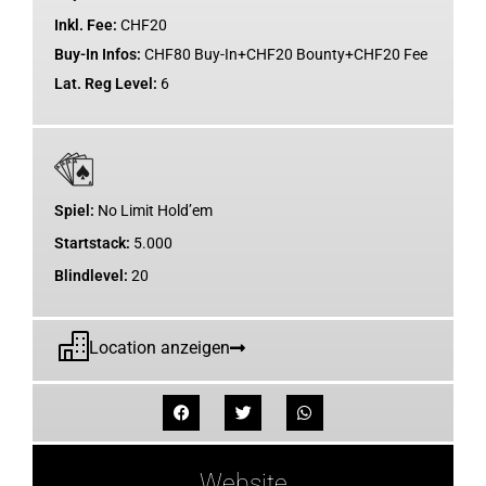
Inkl. Fee:
CHF
20
Buy-In Infos:
CHF80 Buy-In+CHF20 Bounty+CHF20 Fee
Lat. Reg Level:
6
Spiel:
No Limit Hold’em
Startstack:
5.000
Blindlevel:
20
Location anzeigen
Website