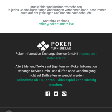
Druckfehler und Irrtümer vorbehalten.
Da jedes Casino kurzfristige Änderungen vornehmen kann, bitte immer
auch auf der jeweiligen Casinoseite nachschauen!
Kontakt/Feedback
office@pokerturniere.live
POKER
TURNIERE.LIVE
Poker Information Exchange Service GmbH |
Impressum
|
Datenschutz
Alle Bilder und Texte sind Eigentum von Poker Information
Exchange Service GmbH und dürfen ohne Genehmigung
nicht auf Drittseiten verwendet werden
Teilnahme ab 18 Jahren. Glücksspiel kann süchtig
machen.​