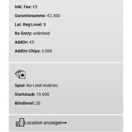
Inkl. Fee:
€
5
Garantiesumme:
€
2.500
Lat. Reg Level:
8
Re-Entry:
unlimited
AddOn:
€
5
AddOn-Chips:
5.000
Spiel:
No Limit Hold’em
Startstack:
10.000
Blindlevel:
20
Location anzeigen