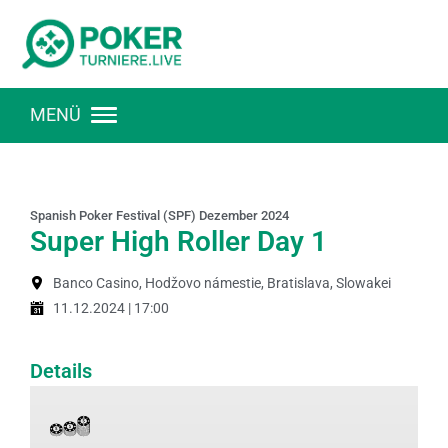
MENÜ
Spanish Poker Festival (SPF) Dezember 2024
Super High Roller Day 1
Banco Casino, Hodžovo námestie, Bratislava, Slowakei
11.12.2024 | 17:00
Details