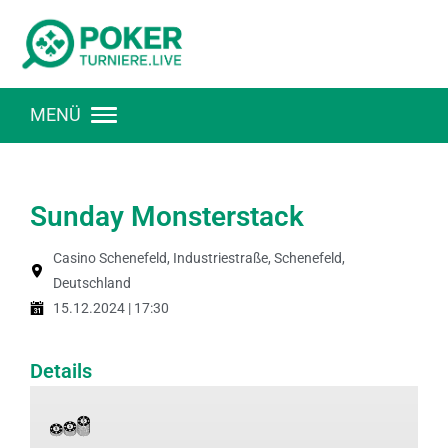
MENÜ
Sunday Monsterstack
Casino Schenefeld, Industriestraße, Schenefeld,
Deutschland
15.12.2024 | 17:30
Details