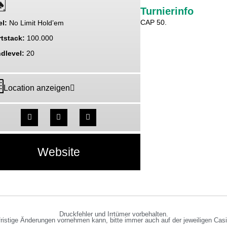
Turnierinfo
CAP 50.
el:
No Limit Hold’em
rtstack:
100.000
ndlevel:
20
Location anzeigen
Website
Druckfehler und Irrtümer vorbehalten.
fristige Änderungen vornehmen kann, bitte immer auch auf der jeweiligen Cas