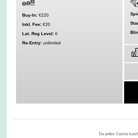
Spi
Buy-In:
€
220
Sta
Inkl. Fee:
€
20
Bli
Lat. Reg Level:
6
Re-Entry:
unlimited
Da jedes Casino kurz