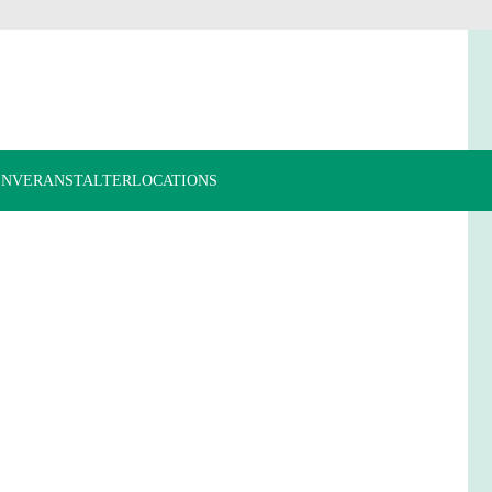
EN
VERANSTALTER
LOCATIONS