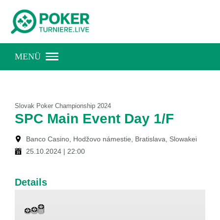
MENÜ
Slovak Poker Championship 2024
SPC Main Event Day 1/F
Banco Casino, Hodžovo námestie, Bratislava, Slowakei
25.10.2024 | 22:00
Details