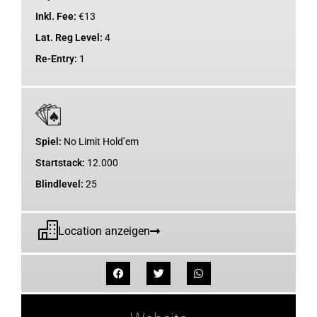
Inkl. Fee:
€
13
Lat. Reg Level:
4
Re-Entry:
1
Spiel:
No Limit Hold’em
Startstack:
12.000
Blindlevel:
25
Location anzeigen