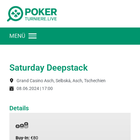
MENÜ
Saturday Deepstack
Grand Casino Asch, Selbská, Asch, Tschechien
08.06.2024 | 17:00
Details
Buy-In:
€
80