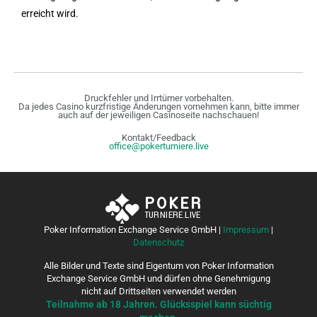
erreicht wird.
Druckfehler und Irrtümer vorbehalten.
Da jedes Casino kurzfristige Änderungen vornehmen kann, bitte immer
auch auf der jeweiligen Casinoseite nachschauen!
Kontakt/Feedback
office@pokerturniere.live
POKER
TURNIERE.LIVE
Poker Information Exchange Service GmbH |
Impressum
|
Datenschutz
Alle Bilder und Texte sind Eigentum von Poker Information
Exchange Service GmbH und dürfen ohne Genehmigung
nicht auf Drittseiten verwendet werden
Teilnahme ab 18 Jahren. Glücksspiel kann süchtig