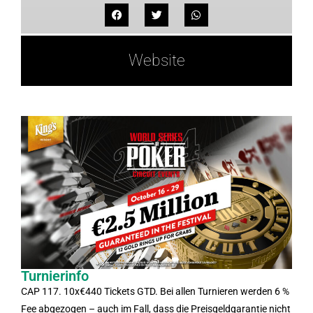
Website
Turnierinfo
CAP 117. 10x€440 Tickets GTD. Bei allen Turnieren werden 6 %
Fee abgezogen – auch im Fall, dass die Preisgeldgarantie nicht