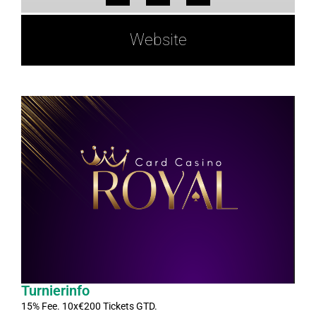
Website
Turnierinfo
15% Fee. 10x€200 Tickets GTD.