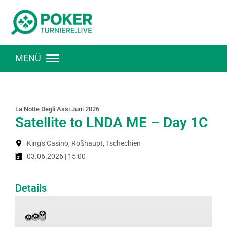
MENÜ
La Notte Degli Assi Juni 2026
Satellite to LNDA ME – Day 1C
King's Casino, Roßhaupt, Tschechien
03.06.2026 | 15:00
Details