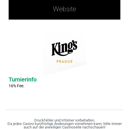
Website
Turnierinfo
16% Fee.
Druckfehler und Irrtümer vorbehalten.
Da jedes Casino kurzfristige Änderungen vornehmen kann, bitte immer
auch auf der jeweiligen Casinoseite nachschauen!