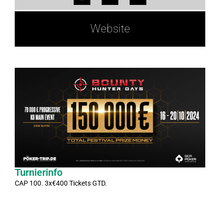
Website
Turnierinfo
CAP 100. 3x€400 Tickets GTD.