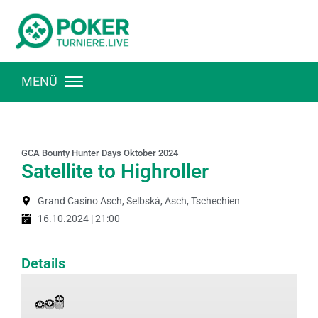
MENÜ
GCA Bounty Hunter Days Oktober 2024
Satellite to Highroller
Grand Casino Asch, Selbská, Asch, Tschechien
16.10.2024 | 21:00
Details