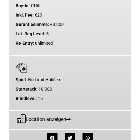
Buy-In:
€
150
Inkl. Fee:
€
20
Garantiesumme:
€
8.800
Lat. Reg Level:
8
Re-Entry:
unlimited
Spiel:
No Limit Hold’em
Startstack:
10.000
Blindlevel:
15
Location anzeigen