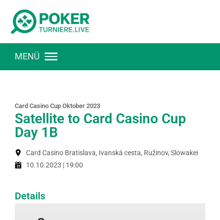
MENÜ
Card Casino Cup Oktober 2023
Satellite to Card Casino Cup
Day 1B
Card Casino Bratislava, Ivanská cesta, Ružinov, Slowakei
10.10.2023 | 19:00
Details