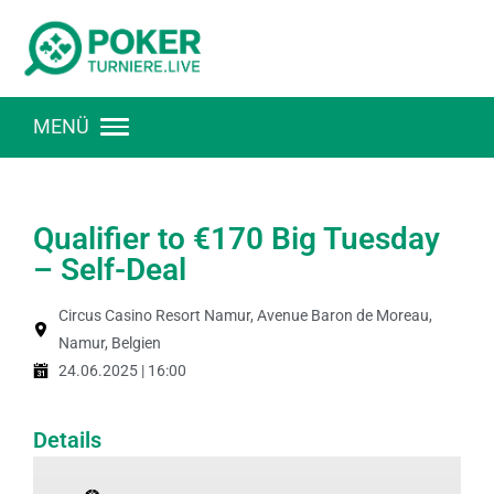
MENÜ
Qualifier to €170 Big Tuesday
– Self-Deal
Circus Casino Resort Namur, Avenue Baron de Moreau,
Namur, Belgien
24.06.2025 | 16:00
Details