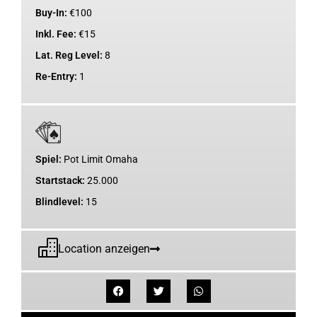
Buy-In:
€
100
Inkl. Fee:
€
15
Lat. Reg Level:
8
Re-Entry:
1
Spiel:
Pot Limit Omaha
Startstack:
25.000
Blindlevel:
15
Location anzeigen