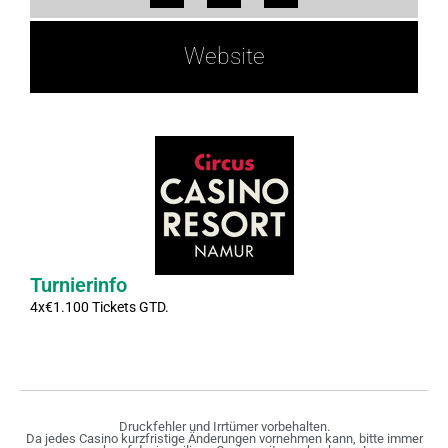
Website
Turnierinfo
4x€1.100 Tickets GTD.
Druckfehler und Irrtümer vorbehalten.
Da jedes Casino kurzfristige Änderungen vornehmen kann, bitte immer