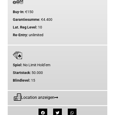
Buy-In:
€
150
Garantiesumme:
€
4.400
Lat. Reg Level:
10
Re-Entry:
unlimited
Spiel:
No Limit Hold’em
Startstack:
50.000
Blindlevel:
15
Location anzeigen