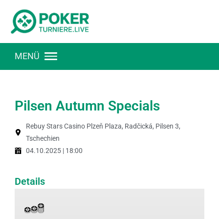
MENÜ
Pilsen Autumn Specials
Rebuy Stars Casino Plzeň Plaza, Radčická, Pilsen 3,
Tschechien
04.10.2025 | 18:00
Details