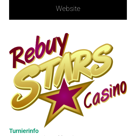
Website
Turnierinfo