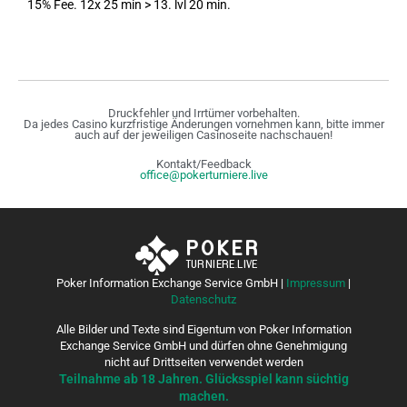
15% Fee. 12x 25 min > 13. lvl 20 min.
Druckfehler und Irrtümer vorbehalten.
Da jedes Casino kurzfristige Änderungen vornehmen kann, bitte immer
auch auf der jeweiligen Casinoseite nachschauen!
Kontakt/Feedback
office@pokerturniere.live
POKER
TURNIERE.LIVE
Poker Information Exchange Service GmbH |
Impressum
|
Datenschutz
Alle Bilder und Texte sind Eigentum von Poker Information
Exchange Service GmbH und dürfen ohne Genehmigung
nicht auf Drittseiten verwendet werden
Teilnahme ab 18 Jahren. Glücksspiel kann süchtig
machen.​