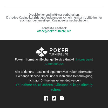
Druckfehler und Irrtümer vorbehalten.
Da jedes Casino kurzfristige Änderungen vornehmen kann, bitte immer
auch auf der jeweiligen Casinoseite nachschauen!
Kontakt/Feedback
office@pokerturniere.live
POKER
TURNIERE.LIVE
Poker Information Exchange Service GmbH |
Impressum
|
Datenschutz
Alle Bilder und Texte sind Eigentum von Poker Information
Exchange Service GmbH und dürfen ohne Genehmigung
nicht auf Drittseiten verwendet werden
Teilnahme ab 18 Jahren. Glücksspiel kann süchtig
machen.​