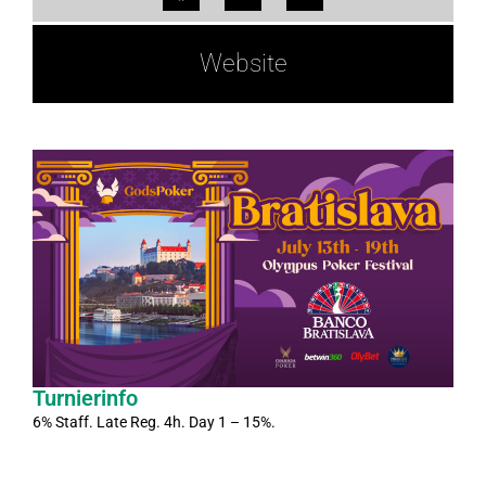
Website
Turnierinfo
6% Staff. Late Reg. 4h. Day 1 – 15%.