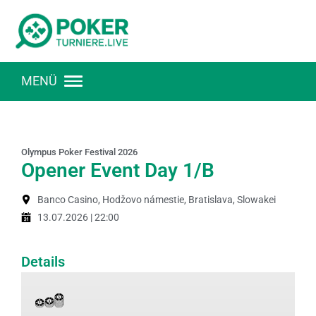
MENÜ
Olympus Poker Festival 2026
Opener Event Day 1/B
Banco Casino, Hodžovo námestie, Bratislava, Slowakei
13.07.2026 | 22:00
Details