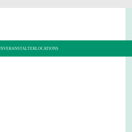
EN
VERANSTALTER
LOCATIONS