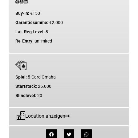
Buy-In:
€
150
Garantiesumme:
€
2.000
Lat. Reg Level:
8
Re-Entry:
unlimited
Spiel:
5-Card Omaha
Startstack:
25.000
Blindlevel:
20
Location anzeigen