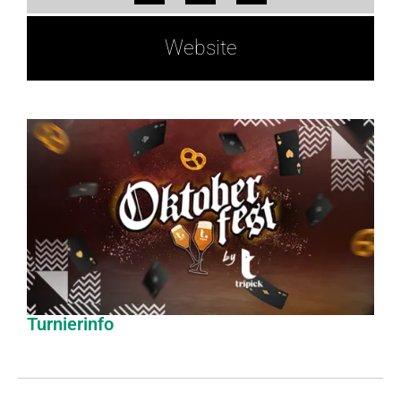
Website
Turnierinfo