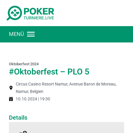
MENÜ
Oktoberfest 2024
#Oktoberfest – PLO 5
Circus Casino Resort Namur, Avenue Baron de Moreau,
Namur, Belgien
10.10.2024 | 19:30
Details