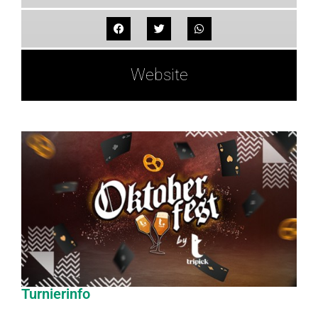
Website
Turnierinfo