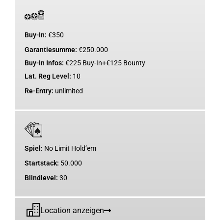
Buy-In:
€
350
Garantiesumme:
€
250.000
Buy-In Infos:
€225 Buy-In+€125 Bounty
Lat. Reg Level:
10
Re-Entry:
unlimited
Spiel:
No Limit Hold’em
Startstack:
50.000
Blindlevel:
30
Location anzeigen