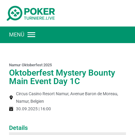
MENÜ
Namur Oktoberfest 2025
Oktoberfest Mystery Bounty
Main Event Day 1C
Circus Casino Resort Namur, Avenue Baron de Moreau,
Namur, Belgien
30.09.2025 | 16:00
Details