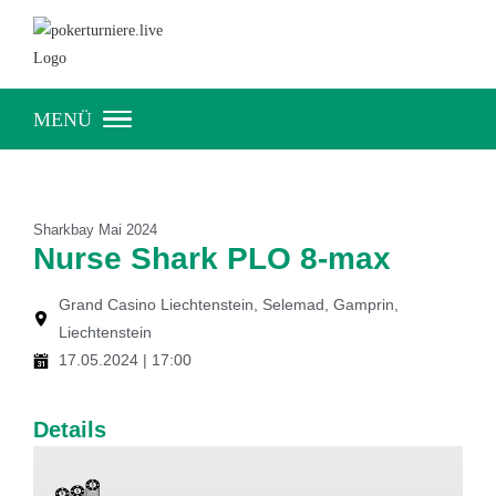
MENÜ
Sharkbay Mai 2024
Nurse Shark PLO 8-max
Grand Casino Liechtenstein, Selemad, Gamprin,
Liechtenstein
17.05.2024 | 17:00
Details