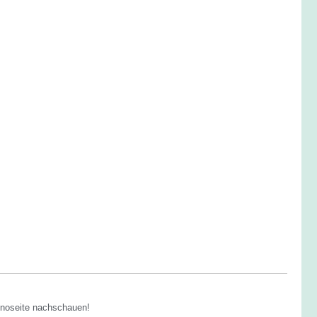
inoseite nachschauen!