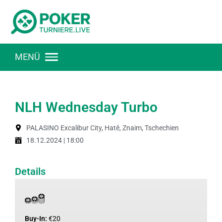
MENÜ
NLH Wednesday Turbo
PALASINO Excalibur City, Hatě, Znaim, Tschechien
18.12.2024 | 18:00
Details
Buy-In:
€
20