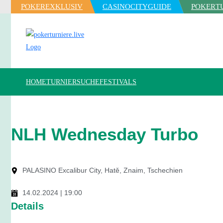
Zum
POKER
EXKLUSIV
CASINO
CITYGUIDE
POKER
T
Inhalt
springen
HOME
TURNIERSUCHE
FESTIVALS
NLH Wednesday Turbo
PALASINO Excalibur City, Hatě, Znaim, Tschechien
14.02.2024 | 19:00
Details