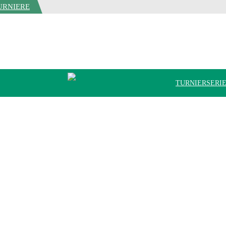
URNIERE
TURNIERSERI