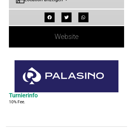
Website
Turnierinfo
10% Fee.