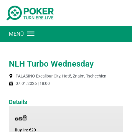
MENÜ
NLH Turbo Wednesday
PALASINO Excalibur City, Hatě, Znaim, Tschechien
07.01.2026 | 18:00
Details
Buy-In:
€
20