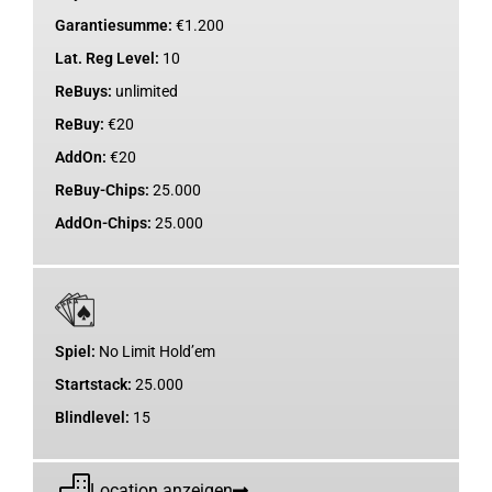
Garantiesumme:
€
1.200
Lat. Reg Level:
10
ReBuys:
unlimited
ReBuy:
€
20
AddOn:
€
20
ReBuy-Chips:
25.000
AddOn-Chips:
25.000
Spiel:
No Limit Hold’em
Startstack:
25.000
Blindlevel:
15
Location anzeigen