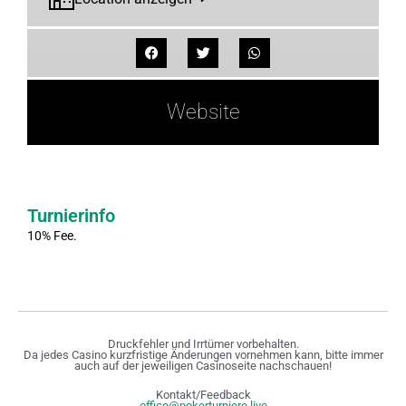
Website
Turnierinfo
10% Fee.
Druckfehler und Irrtümer vorbehalten.
Da jedes Casino kurzfristige Änderungen vornehmen kann, bitte immer
auch auf der jeweiligen Casinoseite nachschauen!
Kontakt/Feedback
office@pokerturniere.live