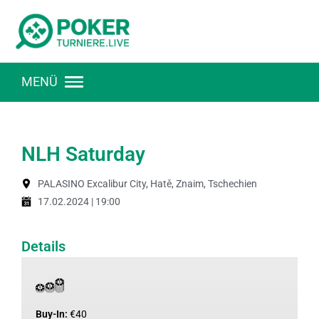
MENÜ
NLH Saturday
PALASINO Excalibur City, Hatě, Znaim, Tschechien
17.02.2024 | 19:00
Details
Buy-In:
€
40