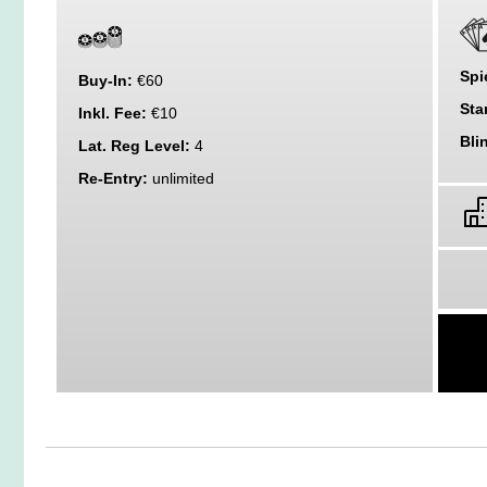
Spi
Buy-In:
€
60
Sta
Inkl. Fee:
€
10
Bli
Lat. Reg Level:
4
Re-Entry:
unlimited