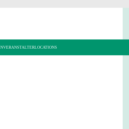
EN
VERANSTALTER
LOCATIONS