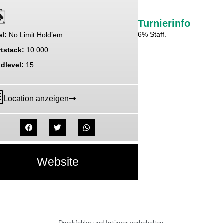
Turnierinfo
6% Staff.
el:
No Limit Hold’em
rtstack:
10.000
ndlevel:
15
Location anzeigen
Website
Druckfehler und Irrtümer vorbehalten.