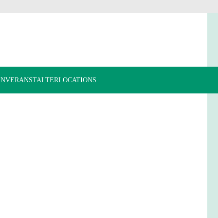
EN
VERANSTALTER
LOCATIONS