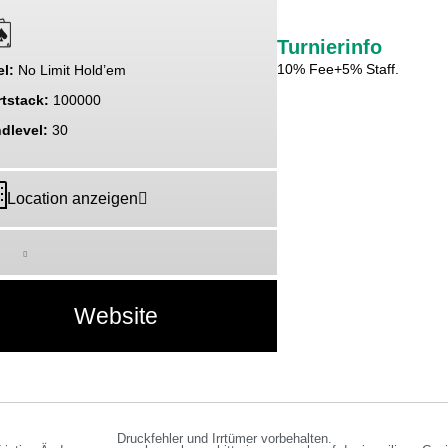
Turnierinfo
10% Fee+5% Staff.
el:
No Limit Hold’em
rtstack:
100000
ndlevel:
30
Location anzeigen
Website
Druckfehler und Irrtümer vorbehalten.