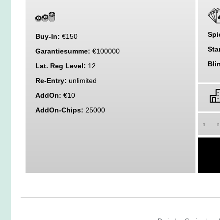
Spi
Buy-In:
€
150
Sta
Garantiesumme:
€
100000
Bli
Lat. Reg Level:
12
Re-Entry:
unlimited
AddOn:
€
10
AddOn-Chips:
25000