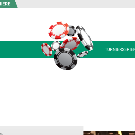
IERE
TURNIERSERIE