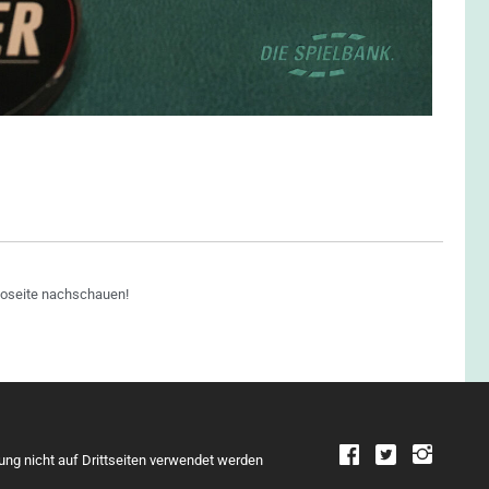
inoseite nachschauen!
ng nicht auf Drittseiten verwendet werden