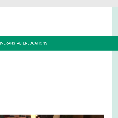
N
VERANSTALTER
LOCATIONS